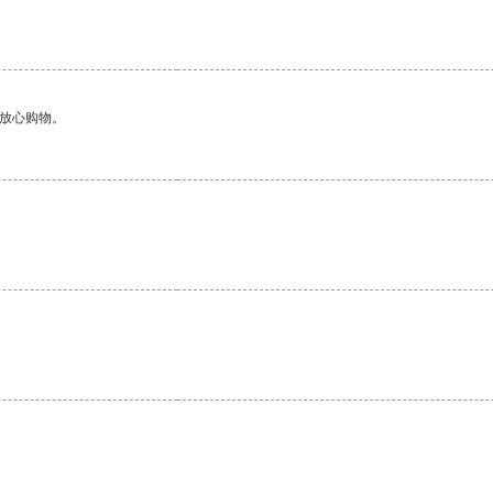
够放心购物。
。