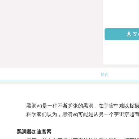
安
简介
黑洞vq是一种不断扩张的黑洞，在宇宙中难以捉
科学家们认为，黑洞vq可能是从另一个宇宙穿越而
黑洞器加速官网