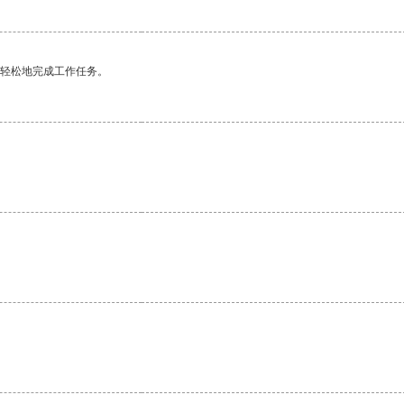
更轻松地完成工作任务。