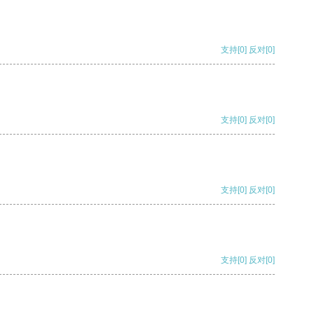
支持
[0]
反对
[0]
支持
[0]
反对
[0]
支持
[0]
反对
[0]
支持
[0]
反对
[0]