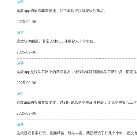
游客
这款app的物流非常快捷，我下单后很快就能收到商品。
2025-09-06
游客
这款软件的设计非常人性化，使用起来非常舒服。
2025-09-06
游客
这款app是我学习路上的良师益友，让我能够随时随地学习新知识，拓宽视
2025-09-06
游客
这款app的客服非常专业，遇到问题总是能够及时解决，让我能够安心工作
2025-09-06
游客
这款游戏非常好玩，画面精美，玩法丰富。我已经玩了好几个小时，还没