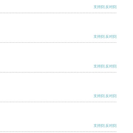
支持
[0]
反对
[0]
支持
[0]
反对
[0]
支持
[0]
反对
[0]
支持
[0]
反对
[0]
支持
[0]
反对
[0]