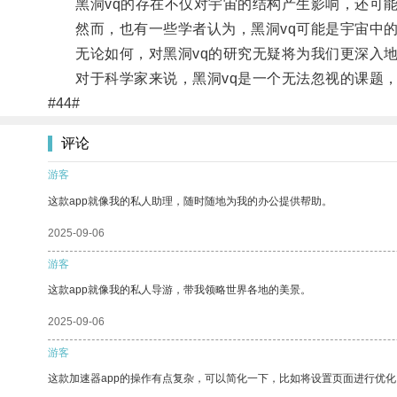
黑洞vq的存在不仅对宇宙的结构产生影响，还可能
然而，也有一些学者认为，黑洞vq可能是宇宙中的
无论如何，对黑洞vq的研究无疑将为我们更深入地
对于科学家来说，黑洞vq是一个无法忽视的课题，
#44#
评论
游客
这款app就像我的私人助理，随时随地为我的办公提供帮助。
2025-09-06
游客
这款app就像我的私人导游，带我领略世界各地的美景。
2025-09-06
游客
这款加速器app的操作有点复杂，可以简化一下，比如将设置页面进行优化