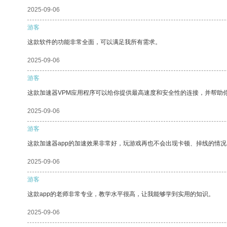
2025-09-06
游客
这款软件的功能非常全面，可以满足我所有需求。
2025-09-06
游客
这款加速器VPM应用程序可以给你提供最高速度和安全性的连接，并帮助
2025-09-06
游客
这款加速器app的加速效果非常好，玩游戏再也不会出现卡顿、掉线的情况
2025-09-06
游客
这款app的老师非常专业，教学水平很高，让我能够学到实用的知识。
2025-09-06