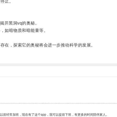
停止。
开黑洞vq的奥秘。
，如暗物质和暗能量等。
存在，探索它的奥秘将会进一步推动科学的发展。
。
我以前经常加班，现在有了这个app，我可以提前下班，有更多的时间陪伴家人。