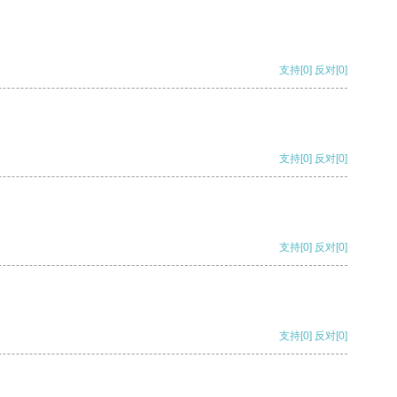
支持
[0]
反对
[0]
支持
[0]
反对
[0]
支持
[0]
反对
[0]
支持
[0]
反对
[0]