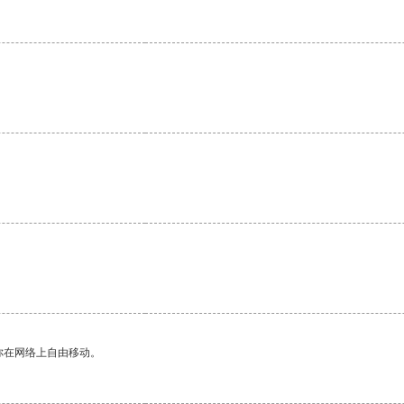
。
你在网络上自由移动。