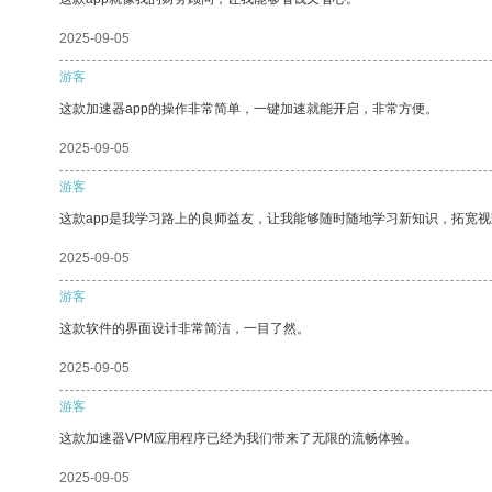
2025-09-05
游客
这款加速器app的操作非常简单，一键加速就能开启，非常方便。
2025-09-05
游客
这款app是我学习路上的良师益友，让我能够随时随地学习新知识，拓宽视
2025-09-05
游客
这款软件的界面设计非常简洁，一目了然。
2025-09-05
游客
这款加速器VPM应用程序已经为我们带来了无限的流畅体验。
2025-09-05