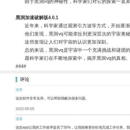
由于黑洞vq的神秘性，科学家们对它的探索一直未
黑洞加速破解版4.0.1
近年来，科学家通过观测引力波等方式，开始逐渐揭
他们发现，黑洞vq可能牵扯到更深层次的宇宙奥秘
这些发现让人们对宇宙的认识更加深刻。
总的来说，黑洞vq是宇宙中一个充满挑战和谜团的
愿科学家们在不断地探索中，揭开黑洞vq的真相
#44#
评论
游客
这款软件非常实用，可以帮助我解决很多问题。
2025-09-05
游客
这款app让我的工作效率提高了50%，让我能够更轻松地完成工作任务。