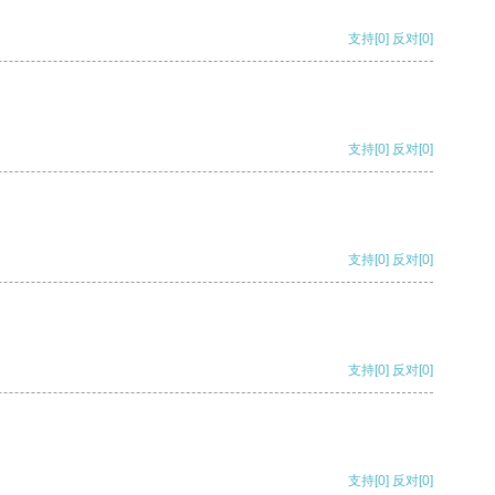
支持
[0]
反对
[0]
支持
[0]
反对
[0]
支持
[0]
反对
[0]
支持
[0]
反对
[0]
支持
[0]
反对
[0]