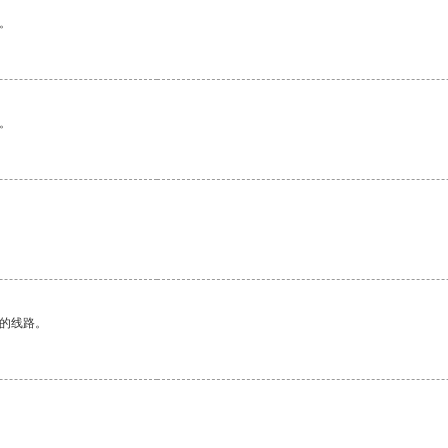
。
。
区的线路。