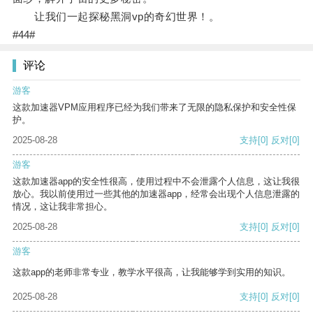
让我们一起探秘黑洞vp的奇幻世界！。
#44#
评论
游客
这款加速器VPM应用程序已经为我们带来了无限的隐私保护和安全性保
护。
2025-08-28
支持
[0]
反对
[0]
游客
这款加速器app的安全性很高，使用过程中不会泄露个人信息，这让我很
放心。我以前使用过一些其他的加速器app，经常会出现个人信息泄露的
情况，这让我非常担心。
2025-08-28
支持
[0]
反对
[0]
游客
这款app的老师非常专业，教学水平很高，让我能够学到实用的知识。
2025-08-28
支持
[0]
反对
[0]