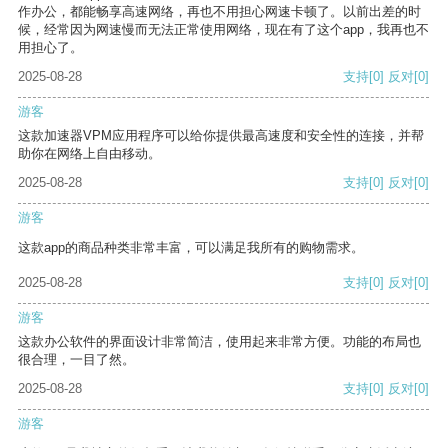
作办公，都能畅享高速网络，再也不用担心网速卡顿了。以前出差的时
候，经常因为网速慢而无法正常使用网络，现在有了这个app，我再也不
用担心了。
2025-08-28
支持
[0]
反对
[0]
游客
这款加速器VPM应用程序可以给你提供最高速度和安全性的连接，并帮
助你在网络上自由移动。
2025-08-28
支持
[0]
反对
[0]
游客
这款app的商品种类非常丰富，可以满足我所有的购物需求。
2025-08-28
支持
[0]
反对
[0]
游客
这款办公软件的界面设计非常简洁，使用起来非常方便。功能的布局也
很合理，一目了然。
2025-08-28
支持
[0]
反对
[0]
游客