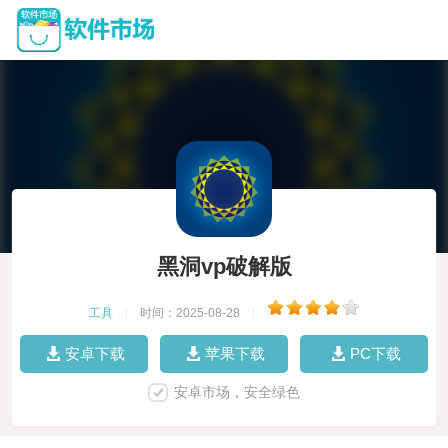
黑洞vp破解版
工具
|
时间：2025-08-28
|
安卓下载
苹果下载
PC下载
安卓市场，安全绿色